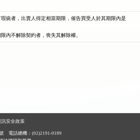
瑕疵者，出賣人得定相當期限，催告買受人於其期限內是

期限內不解除契約者，喪失其解除權。
資訊安全政策
電話總機：(02)2191-0189