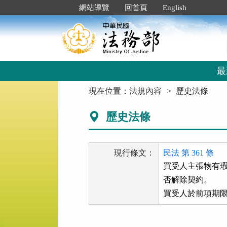
跳
:::
網站導覽
回首頁
English
到
主
要
內
容
區
最
塊
:::
現在位置：
法規內容
歷史法條
歷史法條
現行條文：
民法 第 361 條
買受人主張物有瑕
否解除契約。

買受人於前項期