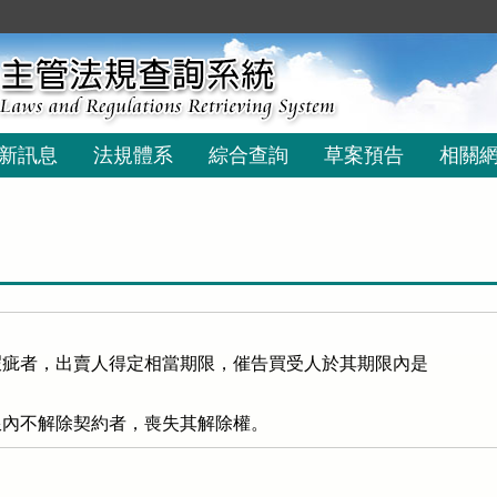
新訊息
法規體系
綜合查詢
草案預告
相關
疵者，出賣人得定相當期限，催告買受人於其期限內是

限內不解除契約者，喪失其解除權。