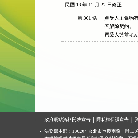
民國 18 年 11 月 22 日修正
第 361 條
買受人主張物有
否解除契約。

買受人於前項
:::
政府網站資料開放宣告
│
隱私權保護宣告
│
法務部本部：100204 台北市重慶南路一段130號 