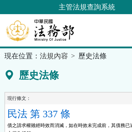
跳
主管法規查詢系統
到
主
要
內
容
::
現在位置：
法規內容
歷史法條
區
塊
歷史法條
現行條文：
民法 第 337 條
債之請求權雖經時效而消滅，如在時效未完成前，其債務已適