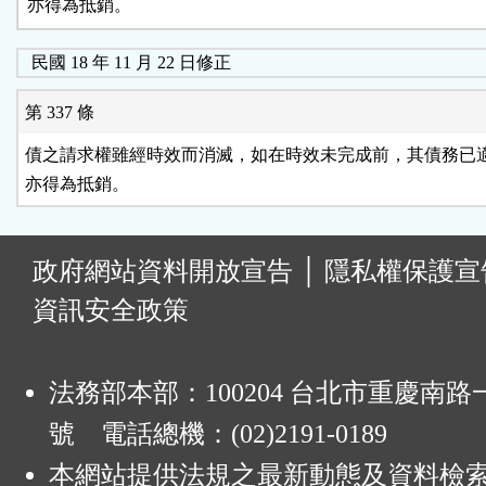
亦得為抵銷。
民國 18 年 11 月 22 日修正
第 337 條
債之請求權雖經時效而消滅，如在時效未完成前，其債務已適
亦得為抵銷。
:
政府網站資料開放宣告
│
隱私權保護宣
資訊安全政策
法務部本部：100204 台北市重慶南路一
號 電話總機：(02)2191-0189
本網站提供法規之最新動態及資料檢