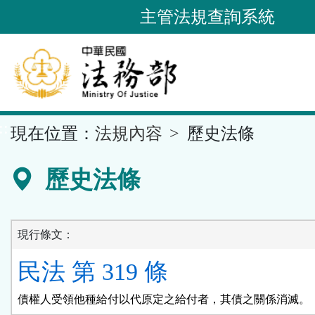
跳
主管法規查詢系統
到
主
要
內
容
::
現在位置：
法規內容
歷史法條
區
塊
歷史法條
現行條文：
民法 第 319 條
債權人受領他種給付以代原定之給付者，其債之關係消滅。