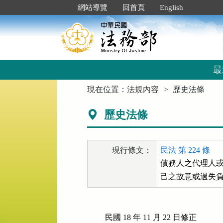
跳
:::
網站導覽
回首頁
English
到
主
要
內
容
區
最
塊
:::
現在位置：
法規內容
歷史法條
歷史法條
現行條文：
民法 第 224 條
債務人之代理人或
己之故意或過失
民國 18 年 11 月 22 日修正