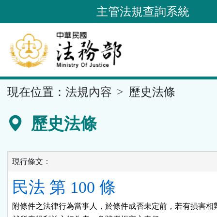
跳
主管法規查詢系統
到
主
要
內
容
::
現在位置：
法規內容
歷史法條
區
塊
歷史法條
現行條文：
民法 第 100 條
附條件之法律行為當事人，於條件成否未定前，若有損害相對