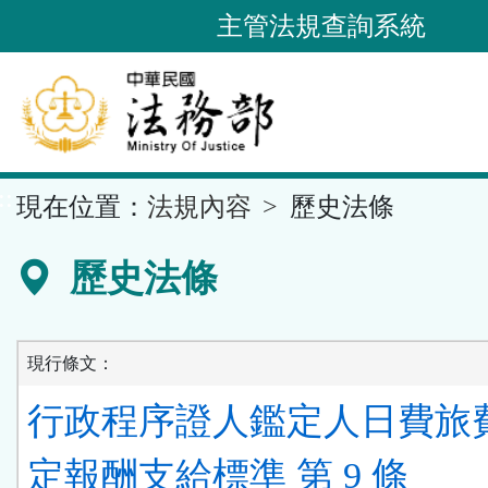
跳
主管法規查詢系統
到
主
要
內
容
::
現在位置：
法規內容
歷史法條
區
塊
歷史法條
現行條文：
行政程序證人鑑定人日費旅
定報酬支給標準 第 9 條