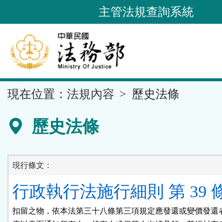
跳
主管法規查詢系統
到
主
要
內
容
::
現在位置：
法規內容
歷史法條
區
塊
歷史法條
現行條文：
行政執行法施行細則 第 39 
扣留之物，依本法第三十八條第三項規定應發還或變價發還者