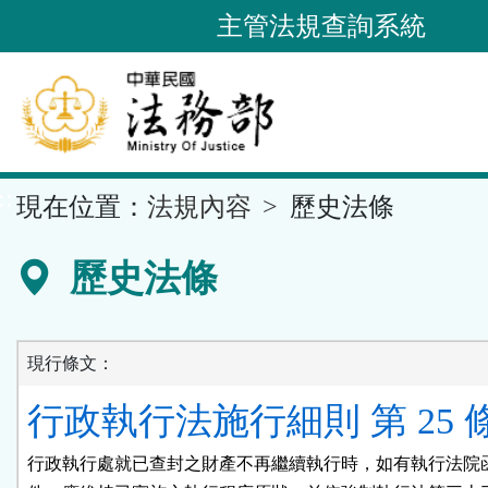
跳
主管法規查詢系統
到
主
要
內
容
::
現在位置：
法規內容
歷史法條
區
塊
歷史法條
現行條文：
行政執行法施行細則 第 25 
行政執行處就已查封之財產不再繼續執行時，如有執行法院函