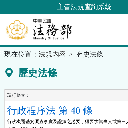
跳
主管法規查詢系統
到
主
要
內
容
::
現在位置：
法規內容
歷史法條
區
塊
歷史法條
現行條文：
行政程序法 第 40 條
行政機關基於調查事實及證據之必要，得要求當事人或第三人