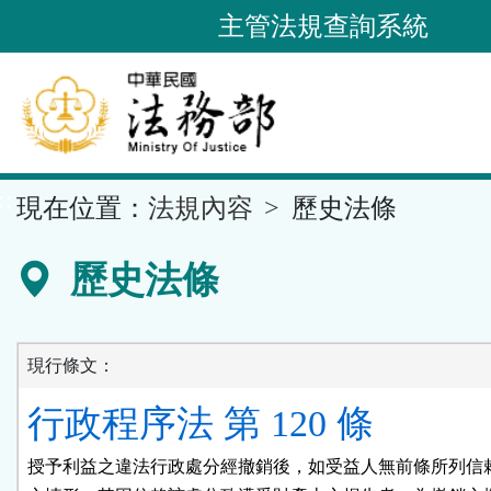
跳
主管法規查詢系統
到
主
要
內
容
::
現在位置：
法規內容
歷史法條
區
塊
歷史法條
現行條文：
行政程序法 第 120 條
授予利益之違法行政處分經撤銷後，如受益人無前條所列信賴