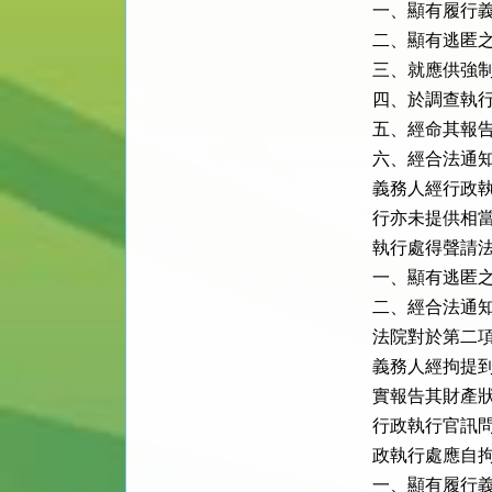
一、顯有履行義
二、顯有逃匿之
三、就應供強制
四、於調查執行
五、經命其報告
六、經合法通知
義務人經行政執
行亦未提供相當
執行處得聲請法
一、顯有逃匿之
二、經合法通知
法院對於第二項
義務人經拘提到
實報告其財產狀
行政執行官訊問
政執行處應自拘
一、顯有履行義