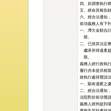
四、於調查執行標
五、經命其報告財
六、經合法通知，
前項義務人有下列
一、滯欠金額合計
    限。

二、已按其法定應
    繼承所得
    限。

義務人經行政執行
履行亦未提供相當
政執行處得聲請法
一、顯有逃匿之虞
二、經合法通知，
法院對於前項聲請
義務人經拘提到場
實報告其財產狀況