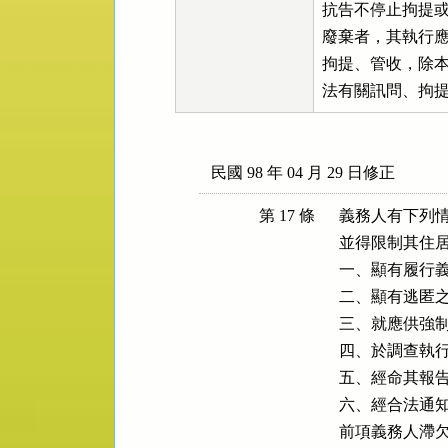
抗告不停止拘提或
廢棄者，其執行應
拘提、管收，除本
法有關訊問、拘
民國 98 年 04 月 29 日修正
第 17 條
義務人有下列情
並得限制其住居
一、顯有履行義
二、顯有逃匿之
三、就應供強制
四、於調查執行
五、經命其報告
六、經合法通知
前項義務人滯欠