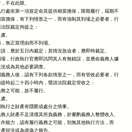
，不在此限。

行處依第一項規定命其提供相當擔保，限期履行，屆期不

當擔保，有下列情形之一，而有強制其到場之必要者，行

法院裁定拘提之：

虞。

，無正當理由而不到場。

請，應於五日內裁定；其情況急迫者，應即時裁定。

場，行政執行官應即訊問其人有無錯誤，並應命義務人據

況或為其他必要調查。

義務人後，認有下列各款情形之一，而有管收必要者，行

提時起二十四小時內，聲請法院裁定管收之：

務之可能，故不履行。

虞。

執行之財產有隱匿或處分之情事。

務人財產不足清償其所負義務，於審酌義務人整體收入、

況及工作能力，認有履行義務之可能，別無其他執行方法，而

其財產狀況或為虛偽之報告。
