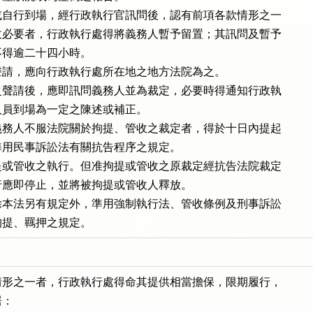
自行到場，經行政執行官訊問後，認有前項各款情形之一

必要者，行政執行處得將義務人暫予留置；其訊問及暫予

得逾二十四小時。

請，應向行政執行處所在地之地方法院為之。

聲請後，應即訊問義務人並為裁定，必要時得通知行政執

員到場為一定之陳述或補正。

務人不服法院關於拘提、管收之裁定者，得於十日內提起

用民事訴訟法有關抗告程序之規定。

或管收之執行。但准拘提或管收之原裁定經抗告法院裁定

應即停止，並將被拘提或管收人釋放。

本法另有規定外，準用強制執行法、管收條例及刑事訴訟

拘提、羈押之規定。
形之一者，行政執行處得命其提供相當擔保，限期履行，

：
