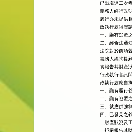
已出境達二次者
義務人經行政執
履行亦未提供相
政執行處得聲請
一、顯有逃匿之
二、經合法通知
法院對於前項聲
義務人經拘提到
實報告其財產狀
行政執行官訊問
政執行處應自拘
一、顯有履行義
二、顯有逃匿之
三、就應供強制
四、已發見之義
    財產狀
    拒絕報告