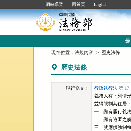
跳
:::
網站導覽
回首頁
English
到
主
要
內
容
區
最
塊
:::
現在位置：
法規內容
歷史法條
歷史法條
現行條文：
行政執行法 第 17
義務人有下列情形
並得限制其住居：
一、顯有履行義務
二、顯有逃匿之虞
三、就應供強制執