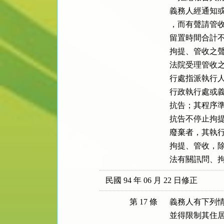
義務人經通知或
，而有聲請管收
留置時間合計不
拘提、管收之聲
法院受理管收之
行處指派執行人
行政執行處或義
抗告；其程序準
抗告不停止拘提
廢棄者，其執行
拘提、管收，除
法有關訊問、
民國 94 年 06 月 22 日修正
第 17 條
義務人有下列情
並得限制其住居