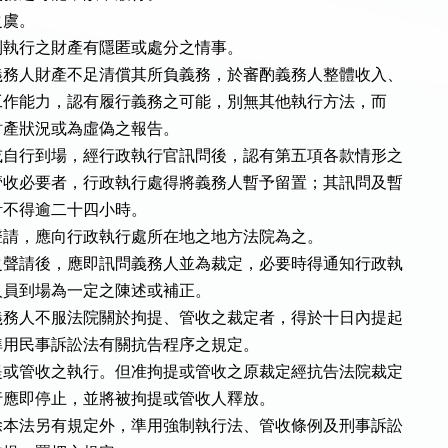
虞。

執行之財產有隱匿或處分之情事。

務人財產不足清償其所負義務，於審酌義務人整體收入、

況及工作能力，認有履行義務之可能，別無其他執行方法，而

其財產狀況或為虛偽之報告。

自行到場，經行政執行官訊問後，認有第五項各款情形之

收必要者，行政執行處得將義務人暫予留置；其訊問及暫

不得逾二十四小時。

請，應向行政執行處所在地之地方法院為之。

聲請後，應即訊問義務人並為裁定，必要時得通知行政執

員到場為一定之陳述或補正。

務人不服法院關於拘提、管收之裁定者，得於十日內提起

用民事訴訟法有關抗告程序之規定。

或管收之執行。但准拘提或管收之原裁定經抗告法院裁定

應即停止，並將被拘提或管收人釋放。

本法另有規定外，準用強制執行法、管收條例及刑事訴訟
