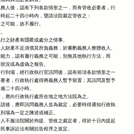
務人後，認有下列各款情形之一，而有管收必要者，行

時起二十四小時內，聲請法院裁定管收之：

之可能，故不履行。

。

行之財產有隱匿或處分之情事。

人財產不足清償其所負義務，於審酌義務人整體收入、

及工作能力，認有履行義務之可能，別無其他執行方法，而

財產狀況或為虛偽之報告。

行到場，經行政執行官訊問後，認有前項各款情形之一

要者，行政執行處得將義務人暫予留置；其訊問及暫予

逾二十四小時。

，應向行政執行處所在地之地方法院為之。

請後，應即訊問義務人並為裁定，必要時得通知行政執

到場為一定之陳述或補正。

人不服法院關於拘提、管收之裁定者，得於十日內提起

民事訴訟法有關抗告程序之規定。
