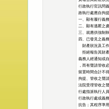
行政執行官訊問義
政執行處應自拘提
一、顯有履行義務
二、顯有逃匿之虞
三、就應供強制執
四、已發見之義務
    財產狀況
    拒絕報告其
義務人經通知或自
，而有聲請管收必
留置時間合計不得
拘提、管收之聲請
法院受理管收之聲
行處指派執行人員
行政執行處或義務
抗告；其程序準用