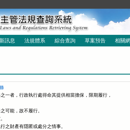
新訊息
法規體系
綜合查詢
草案預告
相關
 條
之一者，行政執行處得命其提供相當擔保，限期履行，



之可能，故不履行。

。

行之財產有隱匿或處分之情事。
