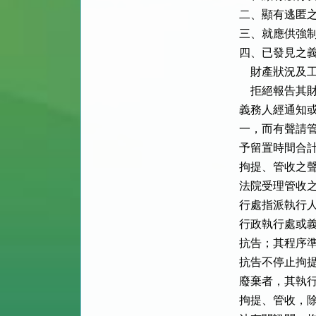
二、顯有逃匿之
三、就應供強制
四、已發見之義
    財產狀
    拒絕報告
義務人經通知或
一，而有聲請管
予留置時間合計
拘提、管收之聲
法院受理管收之
行處指派執行人
行政執行處或義
抗告；其程序準
抗告不停止拘提
廢棄者，其執行
拘提、管收，除