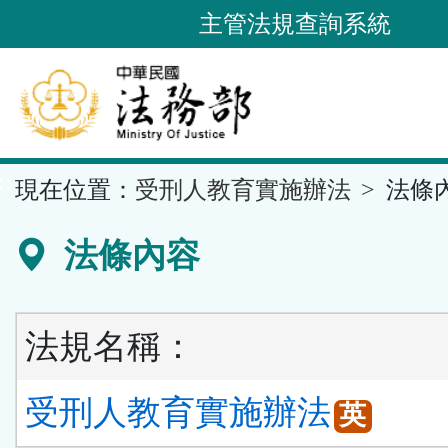
跳
主管法規查詢系統
到
主
要
內
容
::
現在位置：
受刑人教育實施辦法
法條
區
塊
法條內容
法規名稱：
受刑人教育實施辦法
英