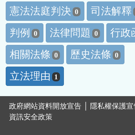
憲法法庭判決
司法解釋
0
判例
法律問題
行政
0
0
相關法條
歷史法條
0
0
立法理由
1
:
政府網站資料開放宣告
│
隱私權保護宣
資訊安全政策