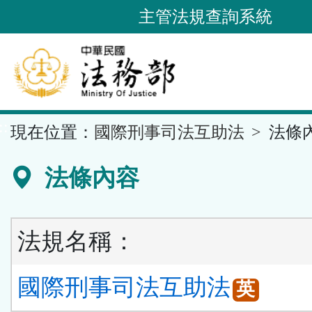
跳
主管法規查詢系統
到
主
要
內
容
::
現在位置：
國際刑事司法互助法
法條
區
塊
法條內容
法規名稱：
國際刑事司法互助法
英