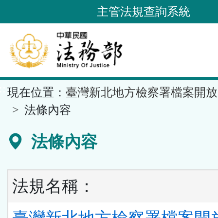
跳
主管法規查詢系統
到
主
要
內
容
::
現在位置：
臺灣新北地方檢察署檔案開放
區
塊
法條內容
法條內容
法規名稱：