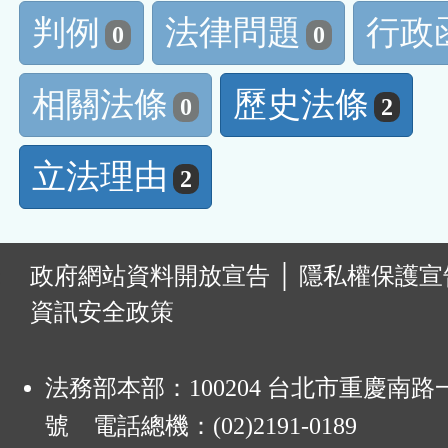
判例
法律問題
行政
0
0
相關法條
歷史法條
0
2
立法理由
2
:
政府網站資料開放宣告
│
隱私權保護宣
資訊安全政策
法務部本部：100204 台北市重慶南路一
號 電話總機：(02)2191-0189