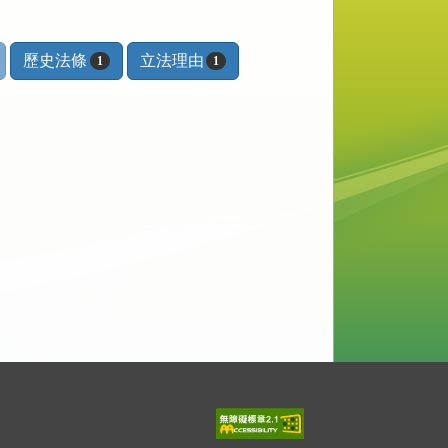
歷史法條
立法理由
1
1