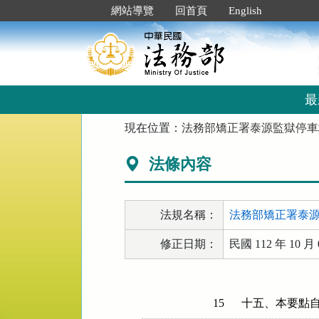
跳
:::
網站導覽
回首頁
English
到
主
要
內
容
區
最
塊
:::
現在位置：
法務部矯正署泰源監獄停車
法條內容
法規名稱：
法務部矯正署泰
修正日期：
民國 112 年 10 月 
15
十五、本要點