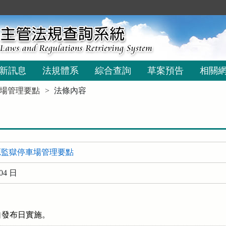
新訊息
法規體系
綜合查詢
草案預告
相關
場管理要點
法條內容
源監獄停車場管理要點
04 日
自發布日實施。