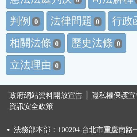
判例
法律問題
行政
0
0
相關法條
歷史法條
0
0
立法理由
0
:
政府網站資料開放宣告
│
隱私權保護宣
資訊安全政策
法務部本部：100204 台北市重慶南路一