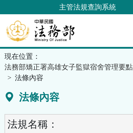
跳
主管法規查詢系統
到
主
要
內
容
::
現在位置：
區
塊
法務部矯正署高雄女子監獄宿舍管理要點
法條內容
法條內容
法規名稱：