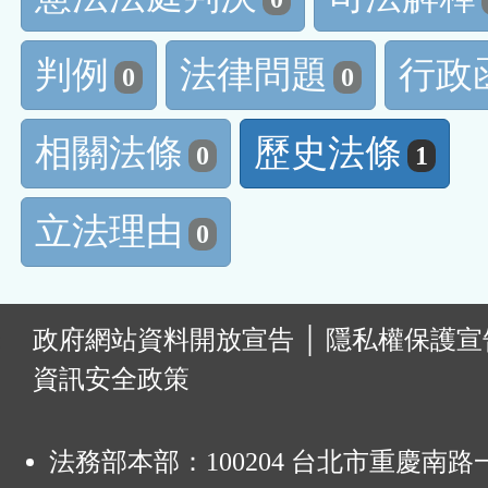
判例
法律問題
行政
0
0
相關法條
歷史法條
0
1
立法理由
0
:
政府網站資料開放宣告
│
隱私權保護宣
資訊安全政策
法務部本部：100204 台北市重慶南路一