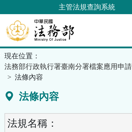
跳
主管法規查詢系統
到
主
要
內
容
::
現在位置：
區
塊
法務部行政執行署臺南分署檔案應用申請
法條內容
法條內容
法規名稱：