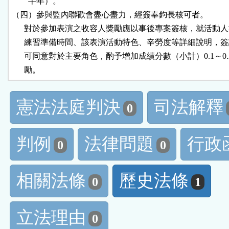
        半年）。

（四）參與監內聯歡會盡心盡力，經簽奉鈞長核可者。

      對於參加表演之收容人獎勵應以事後專案簽核，就活動人
      練習準備時間、該表演活動特色、辛勞度等詳細說明，簽
      可同意對於主要角色，酌予增加成績分數（小計）0.1～0.2 
      勵。
憲法法庭判決
司法解釋
0
判例
法律問題
行政
0
0
相關法條
歷史法條
0
1
立法理由
0