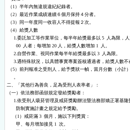
 （1）半年內無違規違紀紀錄者。

 （2）最近作業成績連續６個月保持４分者。

 （3）同一年度同一收容人不得提報２次。

 （4）給獎人數

      1.委託加工等作業單位，每半年給獎最多以 5  人為限，人數
        00  人者；每增加 20 人，給獎人數增加 1  人。

      2.自營作業、視同作業每半年給獎最多以 3  人為限。

      3.遇特殊狀況，以具體事實專案簽核通過者，給獎人數不
 （5）前列報准之受刑人，給予獎狀一幀，當月分數（小計）加 0
      。

二、「其他行為善良，足為受刑人表率者」：

（一）依法務部函頒規定發給獎勵者：

      1.依受刑人吸菸管理及戒菸獎勵辦法暨法務部矯正署基隆
        防制實施計畫之規定給予獎勵。

     （1）戒菸滿 3  個月，施以下列獎賞：

        甲、每月增加接見 1  次。
