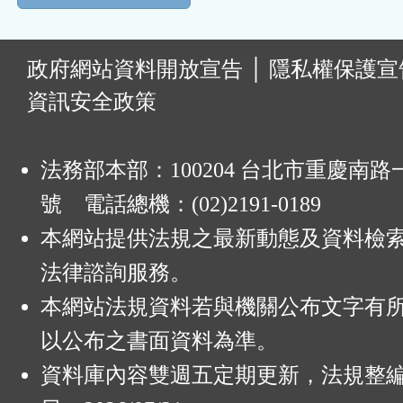
:
政府網站資料開放宣告
│
隱私權保護宣
資訊安全政策
法務部本部：100204 台北市重慶南路一
號 電話總機：(02)2191-0189
本網站提供法規之最新動態及資料檢
法律諮詢服務。
本網站法規資料若與機關公布文字有
以公布之書面資料為準。
資料庫內容雙週五定期更新，法規整