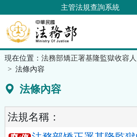
跳
主管法規查詢系統
到
主
要
內
容
::
現在位置：
法務部矯正署基隆監獄收容人
區
塊
法條內容
法條內容
法規名稱：