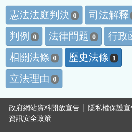
憲法法庭判決
司法解釋
0
判例
法律問題
行政
0
0
相關法條
歷史法條
0
1
立法理由
0
:
政府網站資料開放宣告
│
隱私權保護宣
資訊安全政策