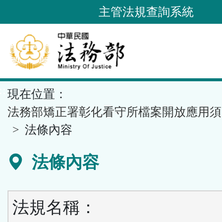
跳
主管法規查詢系統
到
主
要
內
容
::
現在位置：
區
塊
法務部矯正署彰化看守所檔案開放應用須
法條內容
法條內容
法規名稱：