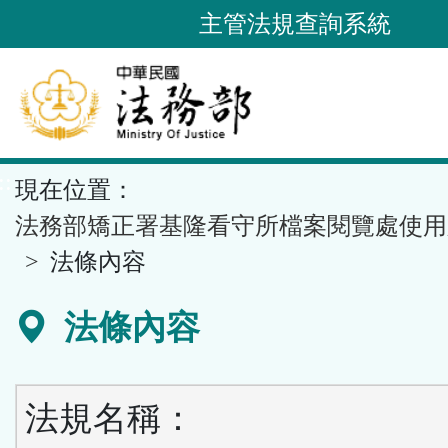
跳
主管法規查詢系統
到
主
要
內
容
::
現在位置：
區
塊
法務部矯正署基隆看守所檔案閱覽處使用
法條內容
法條內容
法規名稱：