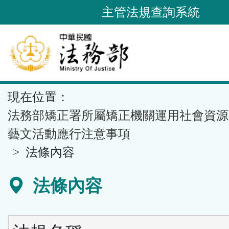
跳
主管法規查詢系統
到
主
要
內
容
::
現在位置：
區
塊
法務部矯正署所屬矯正機關運用社會資源
藝文活動應行注意事項
法條內容
法條內容