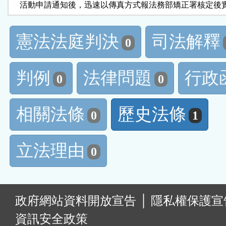
    活動申請通知後，迅速以傳真方式報法務部矯正署核定後
憲法法庭判決
司法解釋
0
判例
法律問題
行政
0
0
相關法條
歷史法條
0
1
立法理由
0
:
政府網站資料開放宣告
│
隱私權保護宣
資訊安全政策