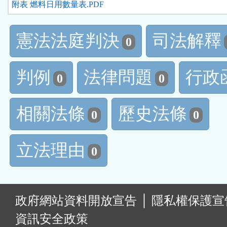
附表 燃料日用數量表.PDF
憲法法庭判決
司法解釋
0
判例
法律問題
行政
0
0
相關法條
歷史法條
0
0
立法理由
0
:
政府網站資料開放宣告
│
隱私權保護宣
資訊安全政策