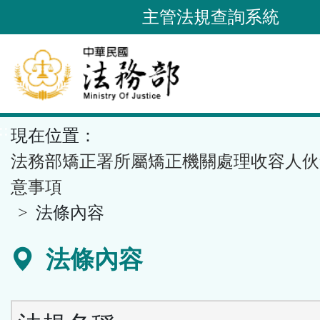
跳
主管法規查詢系統
到
主
要
內
容
::
現在位置：
區
塊
法務部矯正署所屬矯正機關處理收容人伙
意事項
法條內容
法條內容