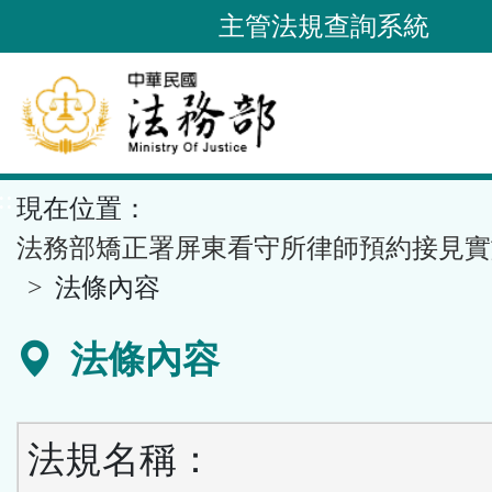
跳
主管法規查詢系統
到
主
要
內
容
::
現在位置：
區
塊
法務部矯正署屏東看守所律師預約接見實
法條內容
法條內容
法規名稱：