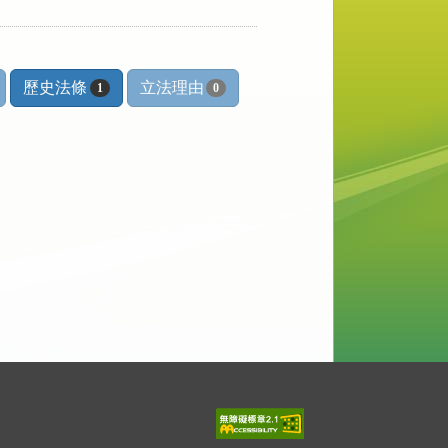
歷史法條
立法理由
1
0