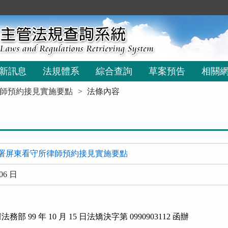
新訊息
法規體系
綜合查詢
草案預告
相關
師預約接見實施要點
法條內容
署屏東看守所律師預約接見實施要點
06 日
 99 年 10 月 15 日法矯決字第 0990903112 函辦
