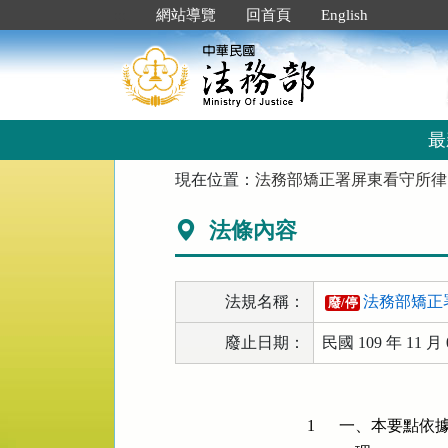
跳
:::
網站導覽
回首頁
English
到
主
要
內
容
區
最
塊
:::
現在位置：
法務部矯正署屏東看守所律
法條內容
法規名稱：
法務部矯正
廢/停
廢止日期：
民國 109 年 11 月 
1
一、本要點依據法務部