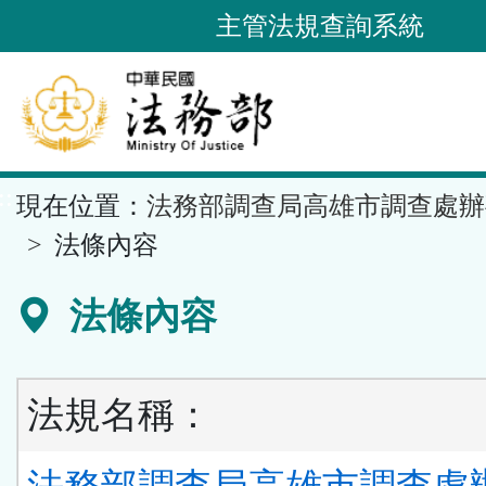
跳
主管法規查詢系統
到
主
要
內
容
::
現在位置：
法務部調查局高雄市調查處辦
區
塊
法條內容
法條內容
法規名稱：