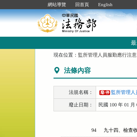
跳
:::
網站導覽
回首頁
English
到
主
要
內
容
區
最
塊
:::
現在位置：
監所管理人員服勤應行注意
法條內容
法規名稱：
監所管理人
廢/停
廢止日期：
民國 100 年 01 月 
94
九十四、檢查