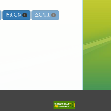
歷史法條
立法理由
1
0