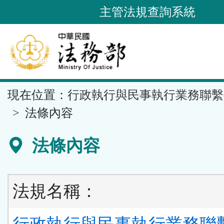
跳
主管法規查詢系統
到
主
要
內
容
::
現在位置：
行政執行與民事執行業務聯繫
區
塊
法條內容
法條內容
法規名稱：