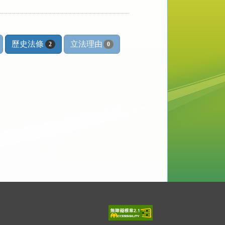
歷史法條
立法理由
2
0