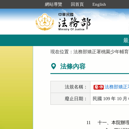
跳
:::
網站導覽
回首頁
English
到
主
要
內
容
區
最
塊
:::
現在位置：
法務部矯正署桃園少年輔育
法條內容
法規名稱：
法務部矯正
廢/停
廢止日期：
民國 109 年 10 月 
11
十一、本院辦理