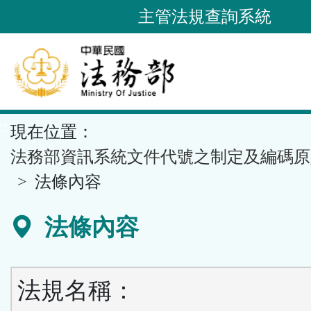
跳
主管法規查詢系統
到
主
要
內
容
::
現在位置：
區
塊
法務部資訊系統文件代號之制定及編碼原
法條內容
法條內容
法規名稱：