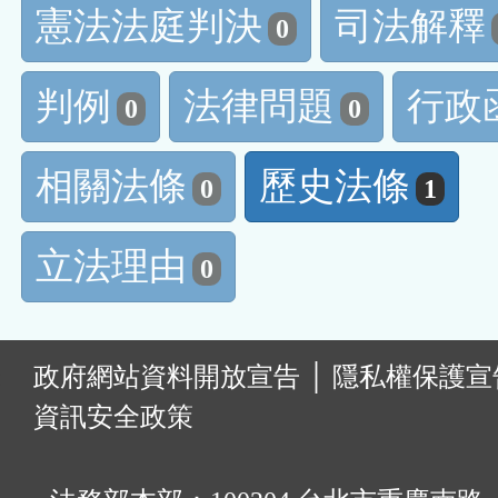
憲法法庭判決
司法解釋
0
判例
法律問題
行政
0
0
相關法條
歷史法條
0
1
立法理由
0
:
政府網站資料開放宣告
│
隱私權保護宣
資訊安全政策