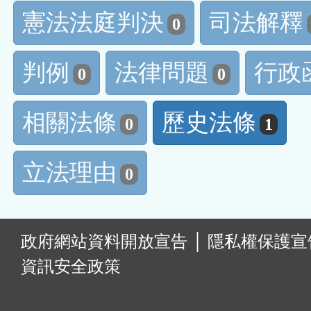
憲法法庭判決
司法解釋
0
判例
法律問題
行政
0
0
相關法條
歷史法條
0
1
立法理由
0
:
政府網站資料開放宣告
│
隱私權保護宣
資訊安全政策