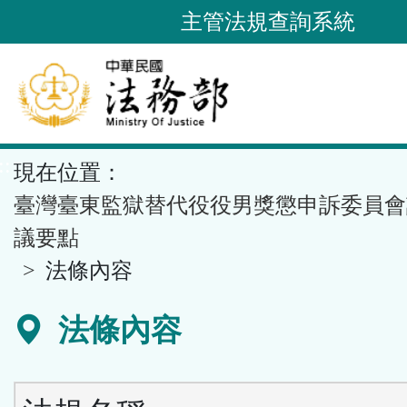
跳
主管法規查詢系統
到
主
要
內
容
::
現在位置：
區
塊
臺灣臺東監獄替代役役男獎懲申訴委員會
議要點
法條內容
法條內容