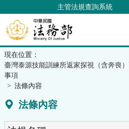
跳
主管法規查詢系統
到
主
要
內
容
::
現在位置：
區
塊
臺灣泰源技能訓練所返家探視（含奔喪）
事項
法條內容
法條內容