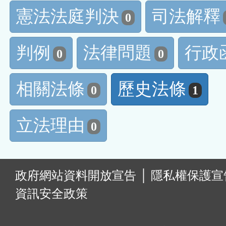
憲法法庭判決
司法解釋
0
判例
法律問題
行政
0
0
相關法條
歷史法條
0
1
立法理由
0
:
政府網站資料開放宣告
│
隱私權保護宣
資訊安全政策