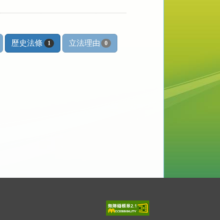
歷史法條
立法理由
1
0