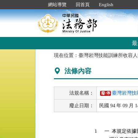
跳
:::
網站導覽
回首頁
English
到
主
要
內
容
區
最
塊
:::
現在位置：
臺灣岩灣技能訓練所收容人
法條內容
法規名稱：
臺灣岩灣技
廢/停
廢止日期：
民國 94 年 09 月 1
1
一  本規定依