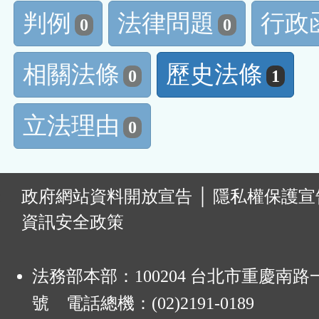
判例
法律問題
行政
0
0
相關法條
歷史法條
0
1
立法理由
0
:
政府網站資料開放宣告
│
隱私權保護宣
資訊安全政策
法務部本部：100204 台北市重慶南路一
號 電話總機：(02)2191-0189