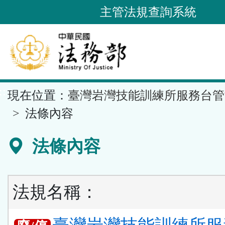
跳
主管法規查詢系統
到
主
要
內
容
::
現在位置：
臺灣岩灣技能訓練所服務台管
區
塊
法條內容
法條內容
法規名稱：