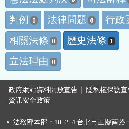
判例
法律問題
行政
0
0
相關法條
歷史法條
0
1
立法理由
0
:
政府網站資料開放宣告
│
隱私權保護宣
資訊安全政策
法務部本部：100204 台北市重慶南路一