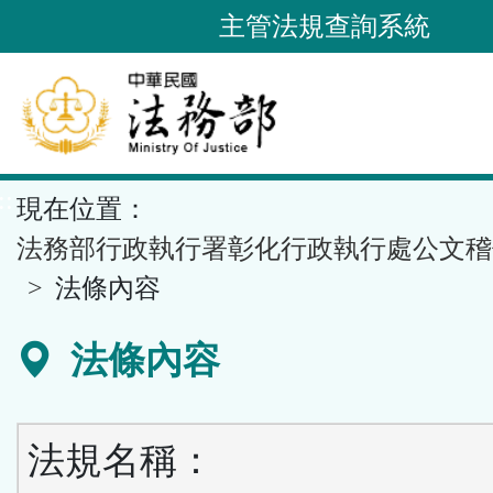
跳
主管法規查詢系統
到
主
要
內
容
::
現在位置：
區
塊
法務部行政執行署彰化行政執行處公文稽
法條內容
法條內容
法規名稱：