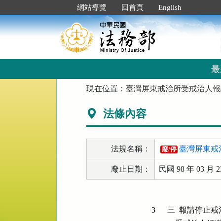
跳
:::
網站導覽
回首頁
English
到
主
要
內
容
區
最
塊
:::
現在位置：
臺灣屏東戒治所受戒治人報
法條內容
法規名稱：
臺灣屏東戒
廢/停
廢止日期：
民國 98 年 03 月 2
3
三  報請停止