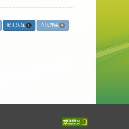
歷史法條
立法理由
1
0