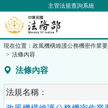
跳
主管法規查詢系統
到
主
要
內
容
::
現在位置：
政風機構維護公務機密作業要
區
塊
法條內容
法條內容
法規名稱：