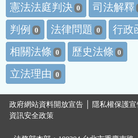
憲法法庭判決
司法解釋
0
判例
法律問題
行政
0
0
相關法條
歷史法條
0
0
立法理由
0
:
政府網站資料開放宣告
│
隱私權保護宣
資訊安全政策