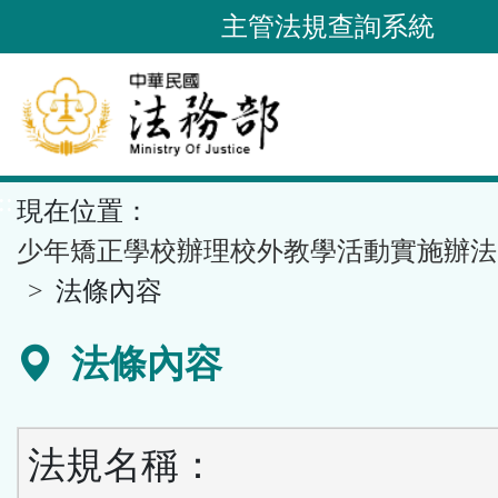
跳
主管法規查詢系統
到
主
要
內
容
::
現在位置：
區
塊
少年矯正學校辦理校外教學活動實施辦法
法條內容
法條內容
法規名稱：