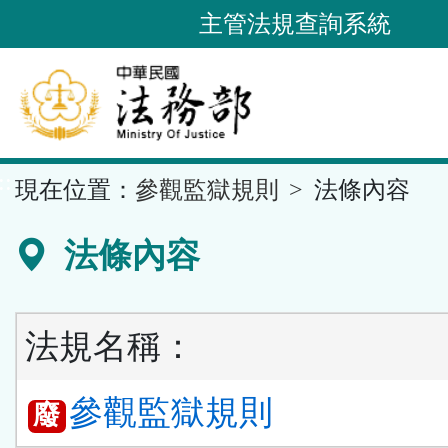
跳
主管法規查詢系統
到
主
要
內
容
::
現在位置：
參觀監獄規則
法條內容
區
塊
法條內容
法規名稱：
參觀監獄規則
廢