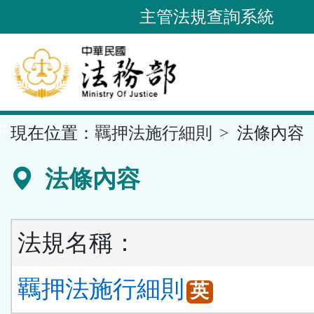
跳
主管法規查詢系統
到
主
要
內
容
::
現在位置：
羈押法施行細則
法條內容
區
塊
法條內容
法規名稱：
羈押法施行細則
英