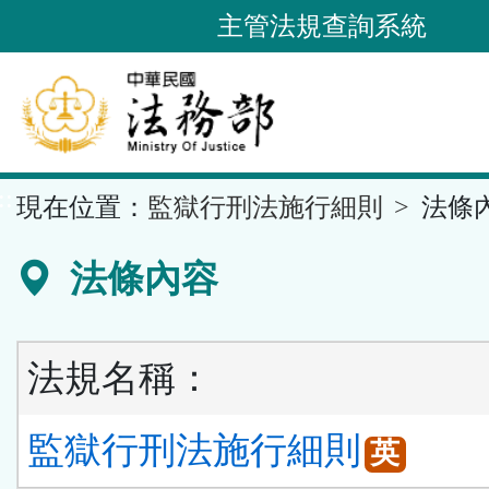
跳
主管法規查詢系統
到
主
要
內
容
::
現在位置：
監獄行刑法施行細則
法條
區
塊
法條內容
法規名稱：
監獄行刑法施行細則
英