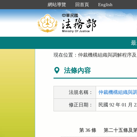
跳
:::
網站導覽
回首頁
English
到
主
要
內
容
區
最
塊
:::
現在位置：
仲裁機構組織與調解程序及
法條內容
法規名稱：
仲裁機構組織與
修正日期：
民國 92 年 01 月 2
第 36 條
第二十五條及