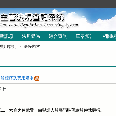
新訊息
法規體系
綜合查詢
草案預告
相關
費用規則
法條內容
調解程序及費用規則
英
2 日
第二十六條之仲裁費，由聲請人於聲請時預繳於仲裁機構。