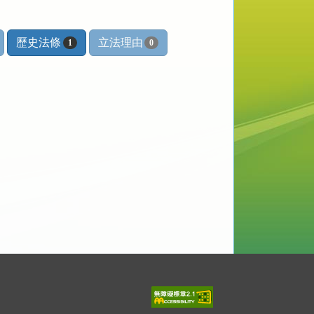
歷史法條
立法理由
1
0