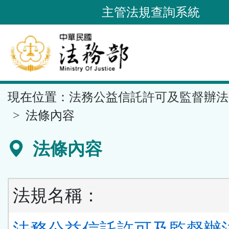
跳
主管法規查詢系統
到
主
要
內
容
::
現在位置：
法務公益信託許可及監督辦法
區
塊
法條內容
法條內容
法規名稱：