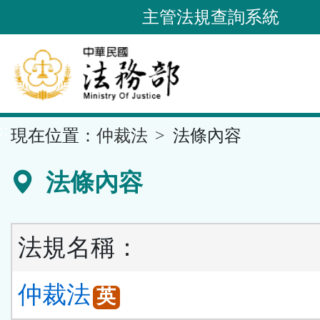
跳
主管法規查詢系統
到
主
要
內
容
::
現在位置：
仲裁法
法條內容
區
塊
法條內容
法規名稱：
仲裁法
英