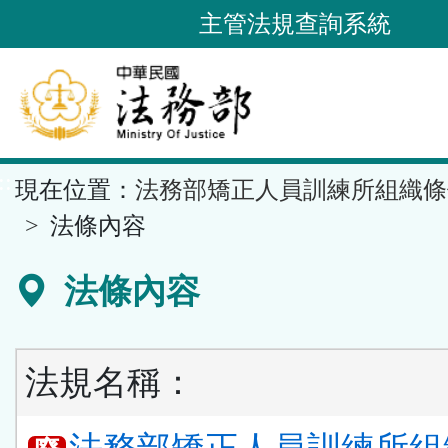
跳
主管法規查詢系統
到
主
要
內
容
::
現在位置：
法務部矯正人員訓練所組織條
區
塊
法條內容
法條內容
法規名稱：