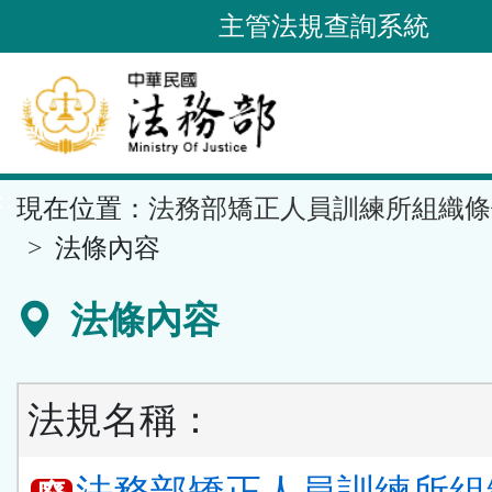
跳
主管法規查詢系統
到
主
要
內
容
::
現在位置：
法務部矯正人員訓練所組織條
區
塊
法條內容
法條內容
法規名稱：