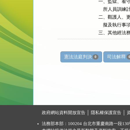
一、監獄、看守
    所人員訓
二、觀護人、更
    擬及執行事項
憲法法庭判決
司法解釋
0
:::
政府網站資料開放宣告
│
隱私權保護宣告
│
法務部本部：100204 台北市重慶南路一段130號 