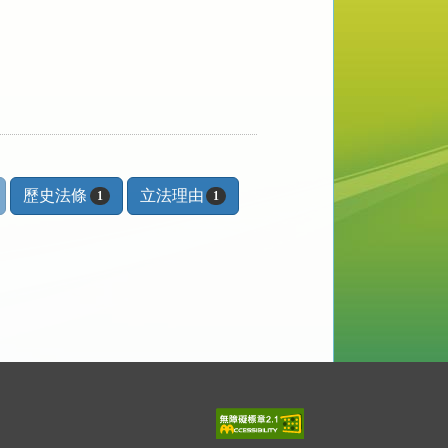
歷史法條
立法理由
1
1