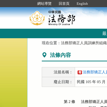
跳
:::
網站導覽
回首頁
English
到
主
要
內
容
區
最
塊
:::
現在位置：
法務部矯正人員訓練所組織
法條內容
法規名稱：
法務部矯正人
廢
廢止日期：
民國 105 年 05 月 
第 2 條
法務部矯正人員