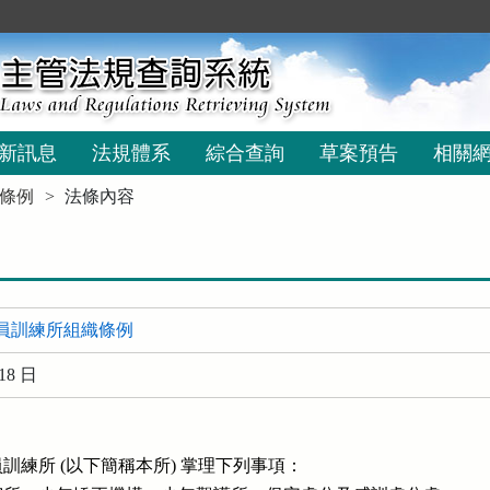
新訊息
法規體系
綜合查詢
草案預告
相關
條例
法條內容
員訓練所組織條例
18 日
訓練所 (以下簡稱本所) 掌理下列事項：
