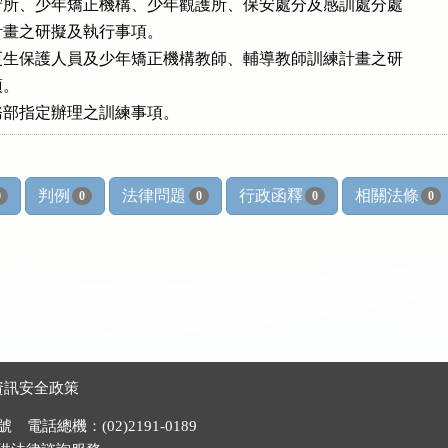
所、少年矯正機構、少年觀護所、保安處分及感訓處分處

練計畫之研擬及執行事項。

生保護人員及少年矯正機構教師、輔導教師訓練計畫之研

。

判例
法律問題
行政函釋
相關法條
0
0
0
0
0
資訊安全政策
電話總機：(02)2191-0189