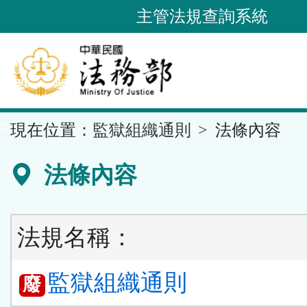
跳
主管法規查詢系統
到
主
要
內
容
::
現在位置：
監獄組織通則
法條內容
區
塊
法條內容
法規名稱：
監獄組織通則
廢