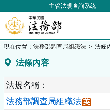
跳
主管法規查詢系統
到
主
要
內
容
::
現在位置：
法務部調查局組織法
法條
區
塊
法條內容
法規名稱：
法務部調查局組織法
英