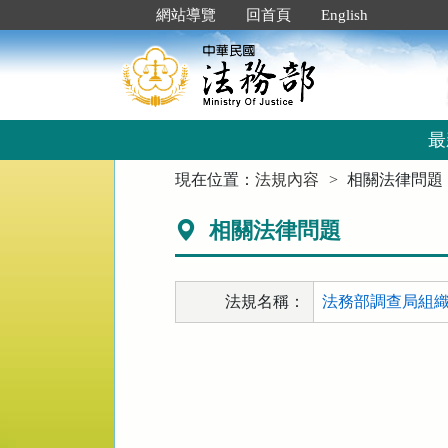
跳
:::
網站導覽
回首頁
English
到
主
要
內
容
區
最
塊
:::
現在位置：
法規內容
相關法律問題
相關法律問題
法規名稱：
法務部調查局組織法