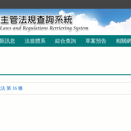
新訊息
法規體系
綜合查詢
草案預告
相關
 第 16 條