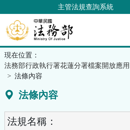
跳
主管法規查詢系統
到
主
要
內
容
::
現在位置：
區
塊
法務部行政執行署花蓮分署檔案開放應用
法條內容
法條內容
法規名稱：