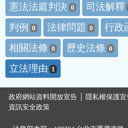
憲法法庭判決
司法解釋
0
判例
法律問題
行政
0
0
相關法條
歷史法條
0
0
立法理由
1
:
政府網站資料開放宣告
│
隱私權保護宣
資訊安全政策